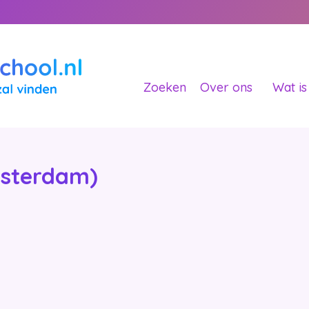
Zoeken
Over ons
Wat is
Amsterdam)