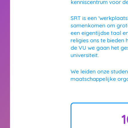
kenniscentrum voor de
SRT is een ‘werkplaat
samenkomen om grote 
een eigentijdse taal e
religies ons te bieden
de VU we gaan het ges
universiteit.
We leiden onze student
maatschappelijke orga
1