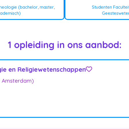
Theologie (bachelor, master,
Studenten Facultei
ademisch)
Geesteswete
1 opleiding in ons aanbod:
gie en Religiewetenschappen
it Amsterdam)