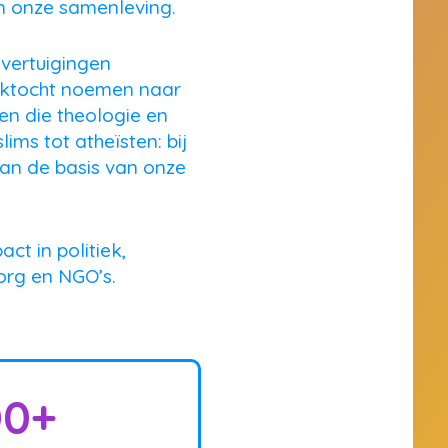
n onze samenleving.
overtuigingen
ektocht noemen naar
en die theologie en
ims tot atheïsten: bij
aan de basis van onze
t in politiek,
org en NGO’s.
00
+