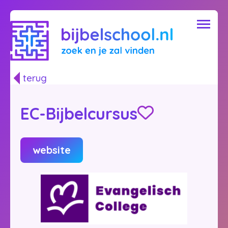
terug
EC-Bijbelcursus
website