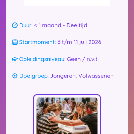
Duur:
< 1 maand - Deeltijd
Bijbelschool.nl
Startmoment:
6 t/m 11 juli 2026
Opleidingsniveau:
Geen / n.v.t.
Doelgroep:
Jongeren, Volwassenen